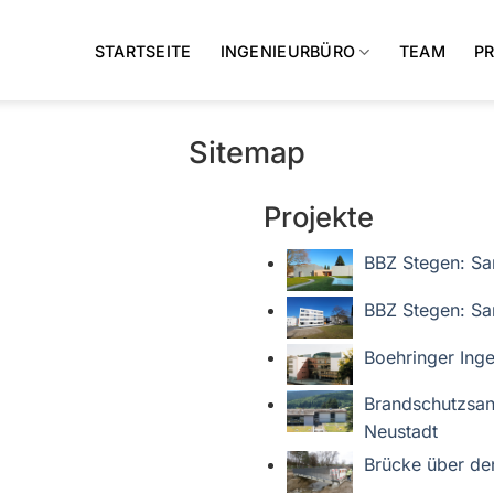
STARTSEITE
INGENIEURBÜRO
TEAM
P
Sitemap
Projekte
BBZ Stegen: Sa
BBZ Stegen: San
Boehringer Inge
Brandschutzsan
Neustadt
Brücke über d