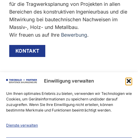
für die Tragwerksplanung von Projekten in allen
Bereichen des konstruktiven Ingenieurbaus und die
Mitwirkung bei bautechnischen Nachweisen im
Massiv-, Holz- und Metallbau.
Wir freuen us auf Ihre
Bewerbung
.
KONTAKT
Einwilligung verwalten
THEOBALD + PARTNER INGENIEURE MBB
Alte Säge 1
Um Ihnen optimales Erlebnis zu bieten, verwenden wir Technologien wie
79199 Kirchzarten
Cookies, um Geräteinformationen zu speichern und/oder darauf
zuzugreifen. Wenn Sie Ihre Einwilligung nicht erteilen, können
Fon: 07661-3967-0
bestimmte Merkmale und Funktionen beeinträchtigt werden.
Fax: 07661-3967-90
info.fr@t-p-ing.de
Dienste verwalten